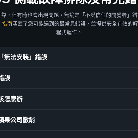
應用雖然可靠，但有時也會出現問題。無論是「不受信任的開發者
本
指南
涵蓋了您可能遇到的最常見錯誤，並提供安全有效的解
程式運作。
「無法安裝」錯誤
ipa 檔案或裝置連線有問題。
錯誤
次安裝 AltStore 後手動批准。
整或已損壞。請嘗試刪除該文件，然後從可靠來源下載新的副本。
該怎麼辦
 或 iPad 的
「設定」
應用程式。
 後它立即關閉，則可能是應用程式簽章有問題或安裝錯誤。
裝置管理」
。
Server）和您的 iOS 裝置必須連接到同一個 Wi-Fi 網路。
蘋果公司撤銷
到您的 Apple ID。點擊它。
ID]」
按鈕，然後再次點擊「信任」進行確認。 AltStore 現
 7 天後）或您的 Apple ID 出現問題時，就會發生這種情況
式每 7 天過期。將您的裝置連接到與執行 AltServer 的電腦相同的 Wi-F