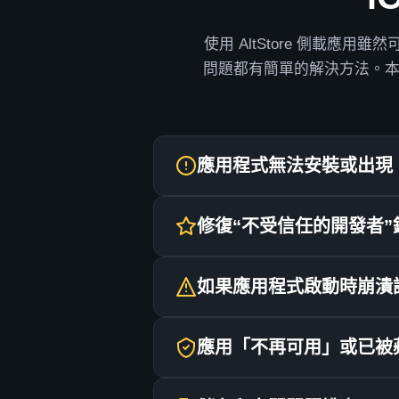
使用 AltStore 側載
問題都有簡單的解決方法。
應用程式無法安裝或出現
這是側載時常見的問題。通常表示 .
修復“不受信任的開發者”
IPA 檔案損壞：
這是 iOS 的標準安全功能，您必須在首
您下載的 .ipa 檔案可能不完
如果應用程式啟動時崩潰
安裝 AltStore 後，開啟 iPhone
檢查 Wi-Fi 連線：
如果點擊 Geometry Dash
導覽至
「常規」>「VPN 和
若要讓安裝成功，您的電腦（執行 Alt
應用「不再可用」或已被
在「開發者應用程式」部分，您會看
刷新您的應用程式：
一切重來：
點擊藍色的
「信任[您的 Apple 
當應用程式的簽名證書過期（免費帳戶為
使用免費 Apple ID 簽名的應用程