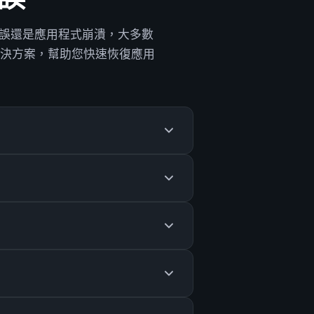
」錯誤還是應用程式崩潰，大多數
決方案，幫助您快速恢復應用
在應該可以打開了。
。
i 網絡，開啟 AltStore，然後點擊「全