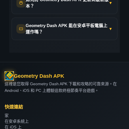
瀏覽和下載歌曲時，請確保網路連線暢通。歌曲
完全免費，沒有任何隱藏費用。您無需提供任何
▼
未修改版APK，並在開始遊戲前務必登入您的帳
這會降低粒子效果和視覺複雜度，從而顯著提升
本？
下載到關卡後，會快取在您的裝置上，方便您離
付款信息，沒有訂閱費，遊戲開始後也不會有任
戶。
老舊設備的性能。
線編輯和遊玩該關卡。自訂音樂整合正是社群關
何隱性內購。您將獲得包含全部 21 個關卡的完
與 Play 商店中的應用程式不同，APK 檔案不會
卡如此豐富多彩、令人興奮的原因！
如果仍然出現卡頓，請嘗試清除應用程式快取
整版遊戲、完整的關卡編輯器，以及數百萬個社
Geometry Dash APK 能在安卓平板電腦上
自動更新。當 Geometry Dash 發布新版本（例
▼
（設定 > 應用程式 > Geometry Dash > 清除快
區關卡的訪問權限——所有這些都是免費的。
運作嗎？
如最近的 2.2 版本）時，您需要手動下載最新的
取），並確保至少有 1GB 的可用儲存空間。部
Google Play 官方版本售價幾美元，所得款項將
APK 檔案並覆蓋安裝現有版本。好消息是，您
分用戶發現，在某些裝置上，停用遊戲設定中的
確實如此！事實上，在安卓平板電腦上玩《幾何
直接用於支持開發者 RobTop Games。 APK 版
不會丟失遊戲進度或自訂關卡。
「流暢修復」功能也有幫助。如果您的 Android
衝刺》的體驗甚至比在手機上更好。更大的螢幕
本免費，因為它由獨立開發者分發。我們相信每
版本低於 5.0，請考慮升級作業系統，因為新版
只需從我們的網站下載最新的 APK 文件，點擊
提供了更廣闊的視野，讓你能夠更好地預判障礙
個人都應該有機會體驗這款精彩的遊戲，因此我
本對圖形處理效率更高。
文件進行安裝，並在提示時選擇“更新”或“安裝”
物，許多玩家都覺得這讓高難度關卡更容易應
們提供安全可靠的免費下載。所見即所得－純
Geometry Dash APK
即可。您的遊戲資料與應用程式本身是分開儲存
對。這款遊戲的APK檔案完美適配平板電腦螢
粹、無限制的 Geometry Dash 樂趣。
的，因此更新後您解鎖和創建的所有內容仍將保
幕，不會出現任何拉伸或像素化的情況。
這裡是您取得 Geometry Dash APK 下載和攻略的可靠來源。在
Android、iOS 和 PC 上體驗這款終極節奏平台遊戲。
留。我們會在第一時間發布最新版本，請將我們
無論您使用的是三星 Galaxy Tab、亞馬遜 Fire
的網站新增至收藏夾，以便隨時了解最新版本和
平板電腦，還是其他任何運行 Android 5.0 或更
功能。
快速連結
高版本的 Android 平板電腦，都可以安裝並暢玩
家
Geometry Dash APK。觸控操作同樣流暢，有些
在安卓系統上
玩家甚至喜歡在平板電腦上使用關卡編輯器，因
在 iOS 上