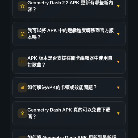
Geometry Dash 2.2 APK 更新有哪些新內
議您僅從像我們這樣的知名網站下載。下載完成
或「未知來源」選項，並為瀏覽器或檔案總管啟
並安裝Geometry Dash APK後，就可以完全離線
▼
容？
後，您甚至可以執行自己的防毒軟體對檔案進行
用此選項。
暢玩全部21個官方關卡。完全不需要網路連線。
掃描，以確保萬無一失。全球數百萬安卓用戶從
這讓它成為長途飛行、地鐵通勤或其他任何沒有
如果您仍然看到「套用未安裝」的錯誤提示，可
2.2 版本更新規模空前－可能是《何衝刺》有史
可信任來源下載 Geometry Dash APK 後，都能
Wi-Fi的地方的完美選擇。
我可以將 APK 中的遊戲進度轉移到官方版
能是因為您已經從 Play 商店安裝了其他版本的
以來最大的一次更新！其核心功能是平台跳躍模
▼
安全無虞地享受遊戲。
本嗎？
Geometry Dash。您需要先解除安裝該版本，然
關卡編輯器也支援離線使用，因此即使沒有網路
式，它引入了全新的實體引擎和移動機制，徹底
後再安裝 APK 檔案。此外，請確保您至少有
連接，您也可以建立和測試自己的關卡。只有在
改變了遊戲玩法。玩家不再是傳統的自動奔跑模
如果您使用的是標準版、未修改的 APK 文件，
200MB 的可用儲存空間——遊戲需要足夠的空
您想要下載社群建立的關卡或將遊戲進度同步到
式，而是可以更好地控制角色的移動。
APK 版本是否支援在關卡編輯器中使用自
並且已經創建了 Geometry Dash 帳號，那麼是
▼
間才能流暢運行！按照這些步驟操作應該就能順
雲端時才需要連網。但對於核心遊戲玩法而言？
訂歌曲？
除此之外，還有全新的遊戲模式「Swing」、超
的——您的遊戲進度將無縫同步。只需確保您已
利運行遊戲了。
您可以隨時隨地暢玩。
過700個全新圖示和自訂選項、完整的關卡編輯
登入帳號，方法是在遊戲內前往「設定」>「帳
當然！ 《幾何衝刺》最酷的功能之一就是可以
器音效庫，以及革命性的鏡頭控制，讓您能夠打
號」。您的星星、成就和已解鎖的圖示都將同步
如何解決APK的卡頓或效能問題？
▼
在自訂關卡中使用 Newgrounds 上的任何歌曲，
造電影級的沉浸式體驗。關卡編輯器也得到了大
到您已登入的任何遊戲版本，包括官方 Play 商
而 APK 版本完全支援這項功能。在編輯器中建
幅改進，新增了數百個觸發器和物件。這就像是
店版本。
立關卡時，你可以按 ID 搜尋歌曲，也可以直接
卡頓會嚴重影響遊戲體驗，尤其是在《幾何衝
一款全新的遊戲，同時保留了原作的所有精彩之
Geometry Dash APK 真的可以免費下載
但是，如果您使用的是修改過的APK，其中包含
在遊戲內瀏覽 Newgrounds。這樣一來，你就可
刺》這樣需要精準操作的平台遊戲中。首先，關
▼
處。
嗎？
作弊功能或解鎖內容，進度同步可能無法正常工
以從成千上萬首歌曲中找到與關卡主題和難度相
閉所有後台應用程式以釋放記憶體——通常僅此
作，並且您的帳戶可能會被標記。為了獲得最安
匹配的曲目。
一項就能解決問題。然後，進入《幾何衝刺》的
是的，從我們的網站下載 Geometry Dash APK
全的遊戲體驗和可靠的雲端存檔，請使用官方的
設置，在「選項」選單中啟用「低細節模式」。
如何將 Geometry Dash APK 更新到最新版