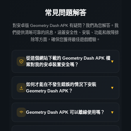
常見問題解答
對安卓版 Geometry Dash APK 有疑問？我們為您解答。我
們提供清晰可靠的訊息，涵蓋安全性、安裝、功能和故障排
除等方面，確保您獲得最佳遊戲體驗。
從這個網站下載的 Geometry Dash APK 檔
▼
案對我的安卓裝置安全嗎？
當然。我們非常重視您的安全，因此我們網站上
如何才能在不發生錯誤的情況下安裝
的每個 Geometry Dash APK 檔案在發布前都會
▼
Geometry Dash APK？
經過嚴格的病毒和惡意軟體掃描。我們直接從可
信賴的儲存庫取得文件，並驗證其真實性，以確
安裝錯誤通常是由於簡單的設定問題引起的。以
保您獲得的是正版遊戲，沒有任何惡意修改。
Geometry Dash APK 可以離線使用嗎？
▼
下是萬無一失的解決方法：首先，打開安卓設備
也就是說，如果您不使用信譽良好的來源，下載
的“設定”，然後依次進入“安全”（或較新設備上
APK 檔案始終存在一定的風險。因此，我們建
的“安全和隱私”）。尋找「安裝未知應用程式」
沒錯，這其實是APK版本最大的優點之一！下載