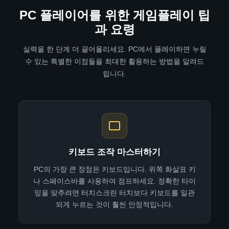
PC, 그리고 공식 Steam 버전을 포함한 모든
APK 파일은
158MB를 추가합니다. 하지만 에
어납니다. 최상의 경험을 위해서는 Mac에 최
임을 제대로 즐길 수 없을 가능성이 높습니다.
PC 플레이어를 위한 게임플레이 팁
플랫폼에서 작동합니다.
뮬레이터의 시스템 파일, 캐시, 그리고 다운로
소 8GB의 RAM이 있는지 확인하십시오. 네이
과 요령
이 기능을 활성화하려면 PC를 재시작하고
드하는 커스텀 레벨 파일 등을 위해 추가 공간
티브 앱을 선호하는 경우 Mac App Store에서
BIOS에 진입하세요(일반적으로 부팅 중에
을 확보해야 합니다. 특히 커뮤니티 콘텐츠를
Geometry Dash 공식 버전을 구매할 수도 있
실력을 한 단계 더 끌어올리세요. PC에서 플레이하면 누릴
F2, F10, Del 또는 F12 키를 누릅니다). 고급
활발하게 이용하는 경우 용량이 빠르게 늘어
수 있는 특별한 이점들을 최대한 활용하는 방법을 알려드
지만, 에뮬레이터를 통해 실행하는 APK 버전
설정 또는 CPU 설정에서 "가상화 기술", "VT-
립니다.
날 수 있습니다.
은 무료이며 동일한 기능을 제공합니다.
x", "AMD-V" 또는 "SVM 모드"를 찾아 활성화
안전을 위해 하드 드라이브에 최소 5GB의 여
하고 저장한 후 종료하세요. 정확한 단계는 메
유 공간을 확보하는 것이 좋습니다. SSD를 사
인보드 제조사에 따라 다를 수 있지만, 대부분
용하시는 경우(로딩 속도 향상을 위해 강력히
의 최신 시스템에서 이 기능을 사용할 수 있습
권장합니다), 에뮬레이터를 속도가 느린 일반
니다. 활성화하면 에뮬레이터 성능이 즉시 향
키보드 조작 마스터하기
하드 드라이브가 아닌 SSD에 설치하십시오.
상되는 것을 확인할 수 있습니다.
PC의 가장 큰 장점은 키보드입니다. 위쪽 화살표 키
일반적으로 에뮬레이터 설치 과정에서 설치
나 스페이스바를 사용하여 점프하세요. 정확한 타이
디렉토리를 선택할 수 있습니다.
밍을 맞추려면 터치스크린 터치보다 키보드를 일관
되게 누르는 것이 훨씬 안정적입니다.