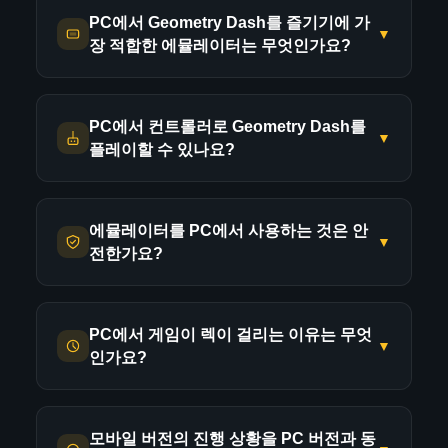
PC에서 Geometry Dash를 즐기기에 가
▼
장 적합한 에뮬레이터는 무엇인가요?
BlueStacks는 PC에서 Geometry Dash를 실
PC에서 컨트롤러로 Geometry Dash를
행하는 데 있어 단연 최고의 선택입니다. 게임
▼
플레이할 수 있나요?
에 최적화되어 뛰어난 성능을 제공하며, 게임
의 중요한 타이밍 조작을 완벽하게 처리합니
물론이죠! 대부분의 안드로이드 에뮬레이터
다. 최신 버전인 BlueStacks 5는 시스템 리소
에뮬레이터를 PC에서 사용하는 것은 안
는 컨트롤러 매핑을 지원하므로 Xbox,
▼
스를 적게 사용하면서도 사양이 높지 않은 하
전한가요?
PlayStation 또는 일반 USB/블루투스 컨트롤
드웨어에서도 부드러운 60 FPS 게임 플레이
러를 연결할 수 있습니다. 에뮬레이터 설정에
를 제공합니다.
네, BlueStacks, NoxPlayer, LDPlayer와 같은
서 키 매핑 또는 컨트롤러 구성 옵션을 찾아
PC에서 게임이 렉이 걸리는 이유는 무엇
평판이 좋은 에뮬레이터는 공식 웹사이트에
하지만 NoxPlayer와 LDPlayer는 다른 인터페
▼
원하는 버튼에 점프 동작을 할당할 수 있습니
인가요?
서 다운로드하면 완전히 안전합니다. 이들은
이스를 선호하는 사용자에게 좋은 대안입니
다. 대부분의 플레이어는 페이스 버튼이나 숄
전 세계 수백만 명의 사용자를 보유한 합법적
다. 두 에뮬레이터 모두 키보드 매핑을 지원하
더 트리거를 사용합니다.
PC에서 렉이 발생하는 주된 이유는 에뮬레이
인 소프트웨어 회사입니다. 정기적인 보안 감
며 Geometry Dash를 문제없이 실행합니다.
모바일 버전의 진행 상황을 PC 버전과 동
터에 충분한 리소스가 할당되지 않았기 때문