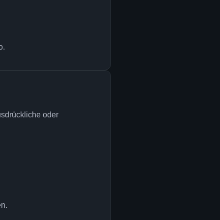
o.
usdrückliche oder
en.